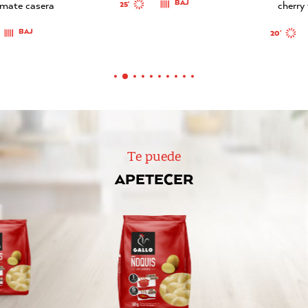
omate casera
BAJ
cherry 
25'
BAJ
20'
Te puede
APETECER