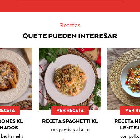
Recetas
QUE TE PUEDEN INTERESAR
RECETA
VER RECETA
VER R
ONES XL
RECETA SPAGHETTI XL
RECETA H
INADOS
LENTEJ
con gambas al ajillo
, bechamel y
con pollo