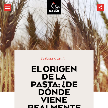
¿Sabías que...?
EL ORIGEN
DE LA
PASTA: ¿DE
DÓNDE
VIENE
REALMENTE