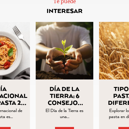
Te puede
INTERESAR
ÍA
DÍA DE LA
TIPO
ACIONAL
TIERRA: 6
PAST
PASTA 25
CONSEJOS
DIFER
UBRE
PARA
CULT
ernacional de
El Día de la Tierra es
Explorar lo
COCINAR DE
U
sta es…
una…
pasta en d
FORMA…
RECO