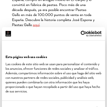
convirtió en fábrica de pastas. Poco más de una
década después, ya era posible encontrar Pastas
Gallo en más de 100.000 puntos de venta en toda
España. Descubre la historia completa José Espona y
Pastas Gallo
aquí
.
La pasta hoy en día
Esta página web usa cookies
En la actualidad, la pasta sigue siendo un alimento
Las cookies de este sitio web se usan para personalizar el contenido y
indispensable para familias de todo el mundo y se
los anuncios, ofrecer funciones de redes sociales y analizar el tráfico.
Además, compartimos información sobre el uso que haga del sitio web
produce en innumerables formas y tamaños, con
con nuestros partners de redes sociales, publicidad y análisis web,
diferentes bases de cereales, vegetales e incluso,
quienes pueden combinarla con otra información que les haya
versiones sin gluten disponibles.
proporcionado o que hayan recopilado a partir del uso que haya hecho
de sus servicios.