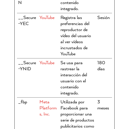
N
contenido
integrado.
__Secure
YouTube
Registra las
Sesión
-YEC
preferencias del
reproductor de
vídeo del usuario
al ver vídeos
incrustados de
YouTube
__Secure
YouTube
Se usa para
180
-YNID
rastrear la
días
interacción del
usuario con el
contenido
integrado.
_fbp
Meta
Utilizada por
3
Platform
Facebook para
meses
s, Inc.
proporcionar una
serie de productos
publicitarios como