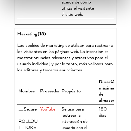
acerca de cómo
utiliza el visitante
el sitio web.
Marketing (18)
Las cookies de marketing se utilizan para rastrear a
los visitantes en las páginas web. La intención es
mostrar anuncios relevantes y atractivos para el
usuario individual, y por lo tanto, más valiosos para
los editores y terceros anunciantes.
Duración
máxima
Nombre
Proveedor
Propósito
de
almacenamiento
__Secure
YouTube
Se usa para
180
-
rastrear la
días
ROLLOU
interacción del
T_TOKE
usuario con el