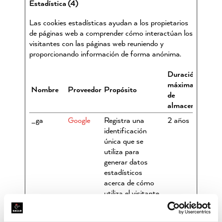
Estadística (4)
Las cookies estadísticas ayudan a los propietarios
de páginas web a comprender cómo interactúan los
visitantes con las páginas web reuniendo y
proporcionando información de forma anónima.
Duración
máxima
Nombre
Proveedor
Propósito
de
almacenamiento
_ga
Google
Registra una
2 años
identificación
única que se
utiliza para
generar datos
estadísticos
acerca de cómo
utiliza el visitante
el sitio web.
_ga_#
Google
Recopila datos
2 años