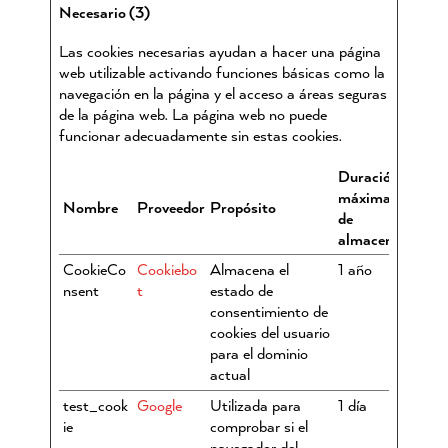
Necesario (3)
Las cookies necesarias ayudan a hacer una página
web utilizable activando funciones básicas como la
navegación en la página y el acceso a áreas seguras
de la página web. La página web no puede
funcionar adecuadamente sin estas cookies.
Duración
máxima
Nombre
Proveedor
Propósito
de
almacenamiento
CookieCo
Cookiebo
Almacena el
1 año
nsent
t
estado de
consentimiento de
cookies del usuario
para el dominio
actual
test_cook
Google
Utilizada para
1 día
ie
comprobar si el
navegador del