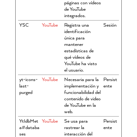
páginas con vídeos
de YouTube
integrados.
YSC
YouTube
Registra una
Sesión
identificación
única para
mantener
estadísticas de
qué vídeos de
YouTube ha visto
el usuario.
yt-icons-
YouTube
Necesaria para la
Persist
last-
implementación y
ente
purged
funcionabilidad del
contenido de video
de YouTube en la
web.
YtIdbMet
YouTube
Se usa para
Persist
a#databa
rastrear la
ente
ses
interacción del