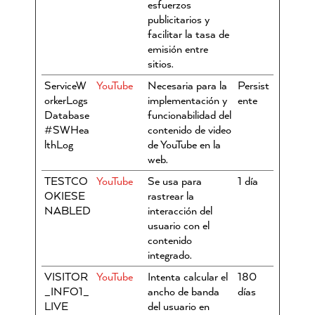
esfuerzos
publicitarios y
facilitar la tasa de
emisión entre
sitios.
ServiceW
YouTube
Necesaria para la
Persist
orkerLogs
implementación y
ente
Database
funcionabilidad del
#SWHea
contenido de video
lthLog
de YouTube en la
web.
TESTCO
YouTube
Se usa para
1 día
OKIESE
rastrear la
NABLED
interacción del
usuario con el
contenido
integrado.
VISITOR
YouTube
Intenta calcular el
180
_INFO1_
ancho de banda
días
LIVE
del usuario en