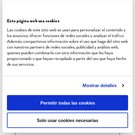
sobre el número
de veces que un
usuario ha
Esta página web usa cookies
visitado el sitio
web además de
Las cookies de este sitio web se usan para personalizar el contenido y
los anuncios, ofrecer funciones de redes sociales y analizar el tráfico.
las fechas de la
Además, compartimos información sobre el uso que haga del sitio web
primera visita y de
con nuestros partners de redes sociales, publicidad y análisis web,
la más reciente.
quienes pueden combinarla con otra información que les haya
Utilizada por
proporcionado o que hayan recopilado a partir del uso que haya hecho
Google Analytics.
de sus servicios.
_gat
Google
Utilizado por
1 día
Google Analytics
para controlar la
Mostrar detalles
tasa de peticiones
_gid
Google
Registra una
1 día
Permitir todas las cookies
identificación
única que se
utiliza para
Solo usar cookies necesarias
generar datos
estadísticos