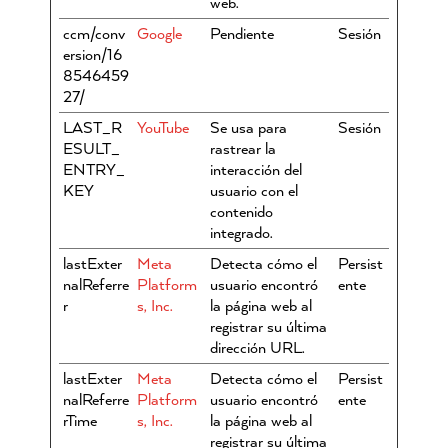
web.
ccm/conv
Google
Pendiente
Sesión
ersion/16
8546459
27/
LAST_R
YouTube
Se usa para
Sesión
ESULT_
rastrear la
ENTRY_
interacción del
KEY
usuario con el
contenido
integrado.
lastExter
Meta
Detecta cómo el
Persist
nalReferre
Platform
usuario encontró
ente
r
s, Inc.
la página web al
registrar su última
dirección URL.
lastExter
Meta
Detecta cómo el
Persist
nalReferre
Platform
usuario encontró
ente
rTime
s, Inc.
la página web al
registrar su última