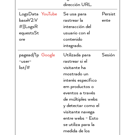
dirección URL.
LogsData
YouTube
Se usa para
Persist
baseV2:V
rastrear la
ente
#||LogsR
interacción del
equestsSt
usuario con el
ore
contenido
integrado.
pagead/1p
Google
Utilizada para
Sesión
-user-
rastrear si el
list/#
visitante ha
mostrado un
interés específico
em productos o
eventos a través
de múltiples webs
y detectar como el
visitante navega
entre webs - Esto
se utiliza para la
medida de los