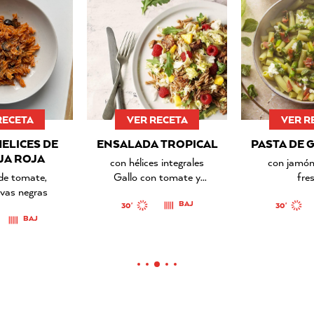
RECETA
VER RECETA
VER R
ELICES DE
ENSALADA TROPICAL
PASTA DE 
JA ROJA
con hélices integrales
con jamón
 de tomate,
Gallo con tomate y
fre
ivas negras
espinacas
BAJ
30'
30'
BAJ