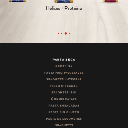
Hélices +Proteína
PASTA SECA
PROTEÍNA
PASTA MULTIVEGETALES
SPAGHETTI INTEGRAL
FIDEO INTEGRAL
SPAGHETTI BIO
ÑOQUIS PATATA
PASTA ENSALADAS
PASTA SIN GLUTEN
PASTA DE LEGUMBRES
SPAGUETTI