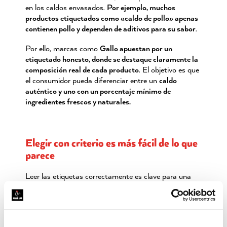
en los caldos envasados.
Por ejemplo, muchos
productos etiquetados como «caldo de pollo» apenas
contienen pollo y dependen de aditivos para su sabor
.
Por ello, marcas como
Gallo apuestan por un
etiquetado honesto, donde se destaque claramente la
composición real de cada producto
. El objetivo es que
el consumidor pueda diferenciar entre un
caldo
aut
éntico y uno con un porcentaje mínimo de
ingredientes frescos y naturales.
Elegir con criterio es más fácil de lo que
parece
Leer las etiquetas correctamente es clave para una
alimentación consciente.
Un etiquetado transparente
nos permite diferenciar un producto realmente
natural de otro que solo lo aparenta.
El
caldo de pollo
Gallo
es un gran ejemplo de cómo debería ser un