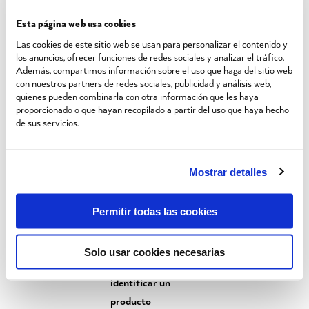
producto honesto:
con un alto contenido de
ingredientes frescos, sin aditivos innecesarios y con
Esta página web usa cookies
una etiqueta clara y comprensible.
Así que la próxima
Las cookies de este sitio web se usan para personalizar el contenido y
vez que vayas al supermercado, recuerda:
elige
los anuncios, ofrecer funciones de redes sociales y analizar el tráfico.
aquellos productos con información clara y de calidad
Además, compartimos información sobre el uso que haga del sitio web
comprobada.
¡Tu salud y tu paladar te lo agradecerán!
con nuestros partners de redes sociales, publicidad y análisis web,
quienes pueden combinarla con otra información que les haya
proporcionado o que hayan recopilado a partir del uso que haya hecho
de sus servicios.
Mostrar detalles
Permitir todas las cookies
Solo usar cookies necesarias
¿Cómo
identificar un
producto